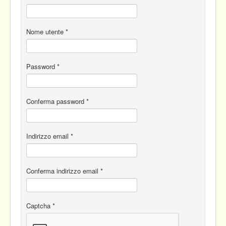
Documenti
Nome utente
*
Profilo utente
Area soci
Password
*
Conferma password
*
Indirizzo email
*
Conferma indirizzo email
*
Captcha
*