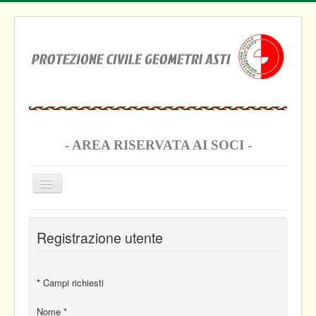
- AREA RISERVATA AI SOCI -
Cambia
navigazione
Home sito
Registrazione utente
Elenco soci
Verbali consiglio
*
Campi richiesti
Verbali assemblea
Nome
*
Comunicazioni